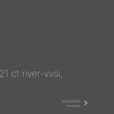
1 ct river-vvsi,
NÄCHSTER
Chlochard